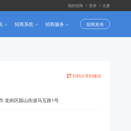
我的招商
登录
注册
讯
招商系统
招商服务
招商发布
扫码分享到微信
圳市 龙岗区园山街道马五路1号