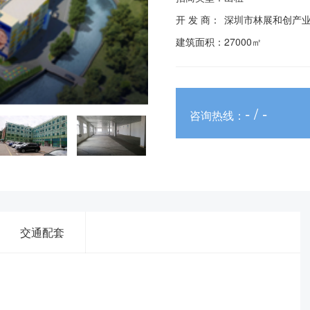
开 发 商：
深圳市林展和创产
建筑面积：
27000㎡
- / -
咨询热线：
交通配套