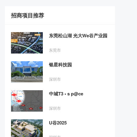
招商项目推荐
东莞松山湖 光大We谷产业园
东莞市
银星科技园
深圳市
中城T3 • s p@ce
深圳市
U谷2025