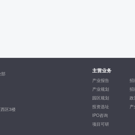
主营业务
业部
产业报告
招
产业规划
招
园区规划
政
投资选址
产
西区3楼
IPO咨询
项目可研